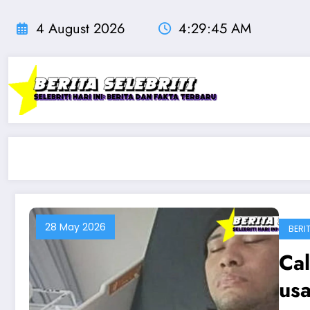
Skip
to
4 August 2026
4:29:45 AM
content
28 May 2026
BERIT
Cal
usa