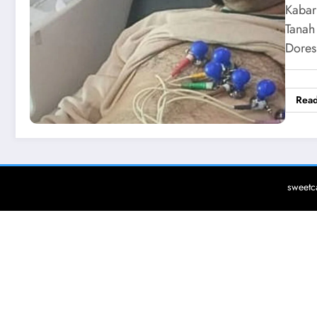
Kabar
Tanah
Dore
Rea
sweetc