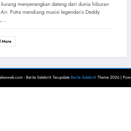
 kurang menyenangkan datang dari dunia hiburan
 Air. Putra mendiang musisi legendaris Deddy
s,…
d More
akesweb.com - Berita Selebriti Terupdate
Berita Selebriti
Theme 2026 | Pow