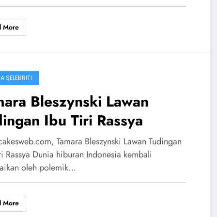
d More
A SELEBRITI
mara Bleszynski Lawan
ingan Ibu Tiri Rassya
cakesweb.com, Tamara Bleszynski Lawan Tudingan
iri Rassya Dunia hiburan Indonesia kembali
aikan oleh polemik…
d More