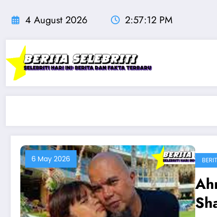
Skip
to
4 August 2026
2:57:13 PM
content
6 May 2026
BERIT
Ah
Sh