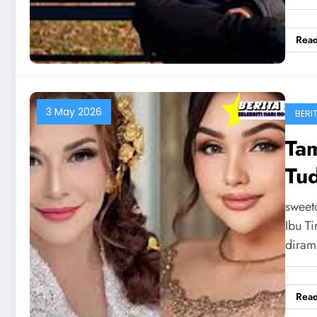
Rea
3 May 2026
BERIT
Ta
Tud
sweet
Ibu T
diram
Rea