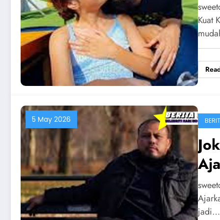
sweet
Kuat K
muda
Rea
5 May 2026
BERIT
Jo
Aja
sweet
Ajark
jadi…